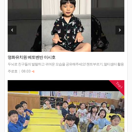
명화유치원 베토벤반 이시호
활용
두뇌로 친구들의 발랄하고 귀여운 모습을 공유해주세요! 챈트부르기, 멀티셈터 활용
두
하기, 수 논리를 유창하게 표현하기 등 하루가 다르게 성장하는 아…
하
주로호
|
08.03
+1
Top1