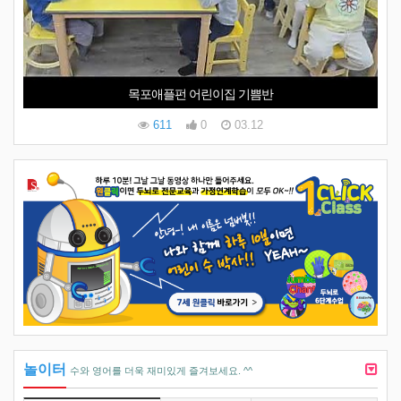
목포애플펀 어린이집 기쁨반
611
0
03.12
놀이터
수와 영어를 더욱 재미있게 즐겨보세요. ^^